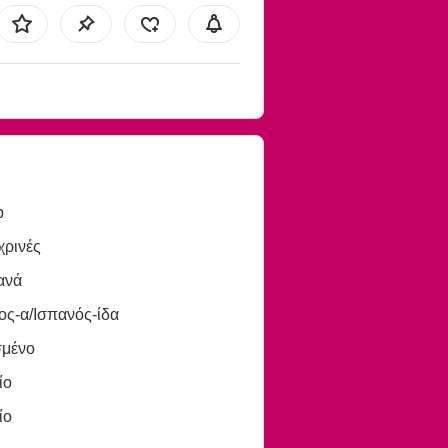
b
χρινές
ανά
ος-α/Ισπανός-ίδα
σμένο
ίο
ίο