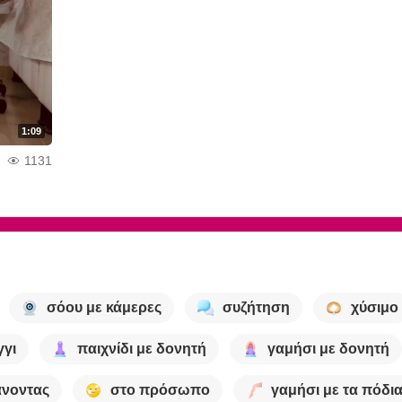
1:09
1131
σόου με κάμερες
συζήτηση
χύσιμο
γγι
παιχνίδι με δονητή
γαμήσι με δονητή
νοντας
στο πρόσωπο
γαμήσι με τα πόδι