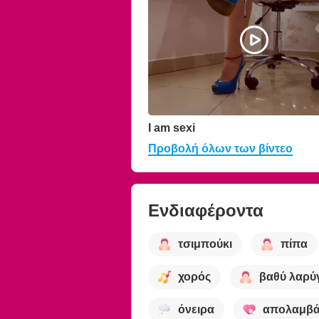
I am sexi
Προβολή όλων των βίντεο
Ενδιαφέροντα
τσιμπούκι
πίπα
χορός
βαθύ λαρύ
όνειρα
απολαμβά