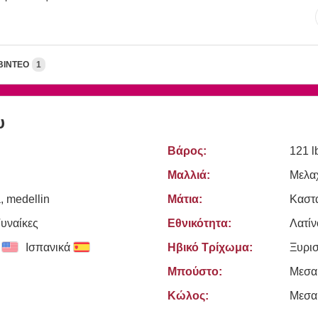
ΒΊΝΤΕΟ
1
υ
Βάρος:
121 l
Μαλλιά:
Μελα
, medellin
Μάτια:
Καστ
Γυναίκες
Εθνικότητα:
Λατίν
Ισπανικά
Ηβικό Τρίχωμα:
Ξυρι
Μπούστο:
Μεσα
Κώλος:
Μεσα