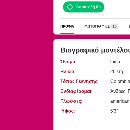
Αποστολή tip
ΠΡΟΦΊΛ
ΦΩΤΟΓΡΑΦΊΕΣ
16
Βιογραφικό μοντέλο
Όνομα:
luisa
Ηλικία:
26 έτη
Τόπος Γέννησης:
Colombia
Ενδιαφέρομαι:
Άνδρες, 
Γλώσσες:
american
Ύψος:
5'3"