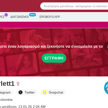
ΡΕΣ
ΔΙΑΓΩΝΙΣΜΟΊ
EROBOYS APP
στε έναν λογαριασμό και ξεκινήστε να συνομιλείτε με το
ΕΓΓΡΑΦΉ
lett1
stagram
Twitter
Snapchat
Colombia
α μετάδοση: 13.01.26 2:04 AM