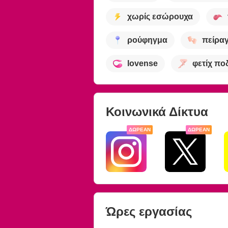
χωρίς εσώρουχα
ρούφηγμα
πείρα
lovense
φετίχ πο
Κοινωνικά Δίκτυα
ΔΩΡΕΆΝ
ΔΩΡΕΆΝ
Ώρες εργασίας