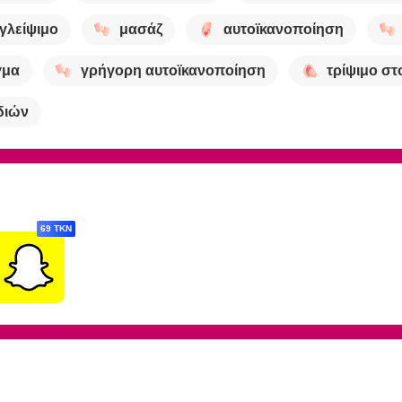
γλείψιμο
μασάζ
αυτοϊκανοποίηση
γμα
γρήγορη αυτοϊκανοποίηση
τρίψιμο στ
διών
69 TKN