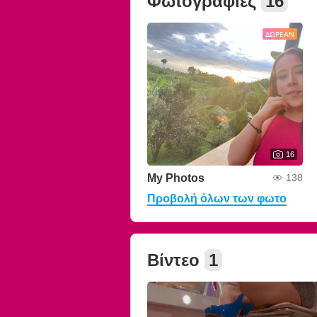
Φωτογραφίες
16
ΔΩΡΕΆΝ
16
My Photos
138
Προβολή όλων των φωτο
Βίντεο
1