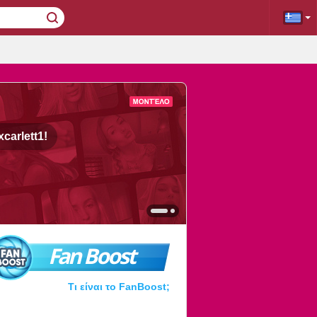
xcarlett1!
Fan Boost
Τι είναι το FanBoost;