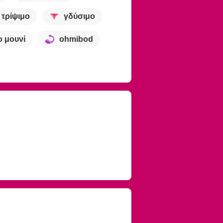
τρίψιμο
γδύσιμο
ο μουνί
ohmibod