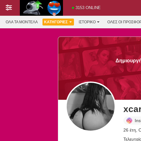
3153 ONLINE
ΌΛΑ ΤΑ ΜΟΝΤΈΛΑ
ΚΑΤΗΓΟΡΊΕΣ
ΙΣΤΟΡΙΚΌ
ΟΛΕΣ ΟΙ ΠΡΟΣΦΟ
Δημιουργή
xcar
In
26 έτη, 
Τελευταί